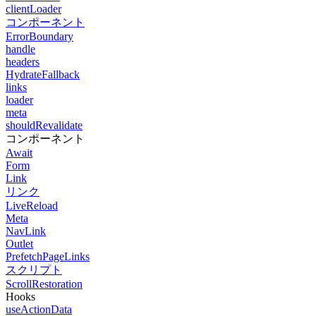
clientLoader
コンポーネント
ErrorBoundary
handle
headers
HydrateFallback
links
loader
meta
shouldRevalidate
コンポーネント
Await
Form
Link
リンク
LiveReload
Meta
NavLink
Outlet
PrefetchPageLinks
スクリプト
ScrollRestoration
Hooks
useActionData