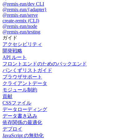
@remix-run/dev CLI
@remix-run/{adapter}
@remix-run/serve
create-remix (CLI)
@remix-run/node
@remix-run/testing
ガイド
アクセシビリティ
開発戦略
API ルート
フロントエンドのためのバックエンド
パンくずリストガイド
ブラウザサポート
クライアントデータ
モジュール制約
貢献
CSSファイル
データローディング
データ書き込み
依存関係の最適化
デプロイ
JavaScript の無効化