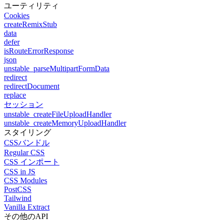
ユーティリティ
Cookies
createRemixStub
data
defer
isRouteErrorResponse
json
unstable_parseMultipartFormData
redirect
redirectDocument
replace
セッション
unstable_createFileUploadHandler
unstable_createMemoryUploadHandler
スタイリング
CSSバンドル
Regular CSS
CSS インポート
CSS in JS
CSS Modules
PostCSS
Tailwind
Vanilla Extract
その他のAPI