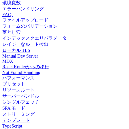
環境変数
エラーハンドリング
FAQs
ファイルアップロード
フォームのバリデーション
落とし穴
インデックスクエリパラメータ
レイジーなルート検出
ローカル TLS
Manual Dev Server
MDX
React Routerからの移行
Not Found Handling
パフォーマンス
プリセット
リソースルート
サーバーバンドル
シングルフェッチ
SPA モード
ストリーミング
テンプレート
TypeScript