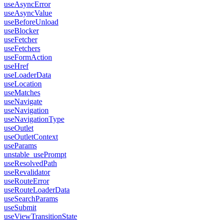
useAsyncError
useAsyncValue
useBeforeUnload
useBlocker
useFetcher
useFetchers
useFormAction
useHref
useLoaderData
useLocation
useMatches
useNavigate
useNavigation
useNavigationType
useOutlet
useOutletContext
useParams
unstable_usePrompt
useResolvedPath
useRevalidator
useRouteError
useRouteLoaderData
useSearchParams
useSubmit
useViewTransitionState