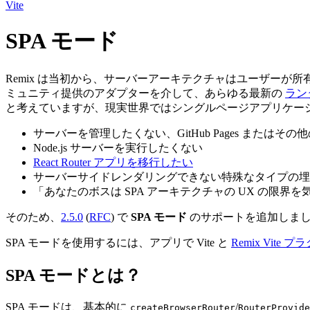
Vite
SPA モード
Remix は当初から、サーバーアーキテクチャはユーザーが所
ミュニティ提供のアダプターを介して、あらゆる最新の
ラン
と考えていますが、現実世界ではシングルページアプリケーショ
サーバーを管理したくない、GitHub Pages または
Node.js サーバーを実行したくない
React Router アプリを移行したい
サーバーサイドレンダリングできない特殊なタイプの埋
「あなたのボスは SPA アーキテクチャの UX の限
そのため、
2.5.0
(
RFC
) で
SPA モード
のサポートを追加しま
SPA モードを使用するには、アプリで Vite と
Remix Vite 
SPA モードとは？
SPA モードは、基本的に
/
createBrowserRouter
RouterProvide