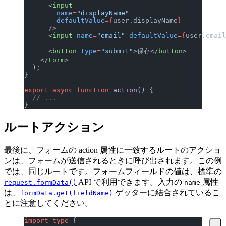
      <
input
        name
=
"displayName"
        defaultValue
={
user.displayName
}
      />
      <
input
 name
=
"email"
 defaultValue
={
user.email
      <
button
 type
=
"submit"
>保存</
button
>
    </
Form
>
  );
}
export
 async
 function
 action
() {
  // ...
}
ルートアクション
最後に、フォームの action 属性に一致するルートのアクショ
ンは、フォームが送信されるときに呼び出されます。この例
では、同じルートです。フォームフィールドの値は、標準の
API で利用できます。入力の
属性
request.formData()
name
は、
ゲッターに結合されているこ
formData.get(fieldName)
とに注意してください。
import
 type
 {