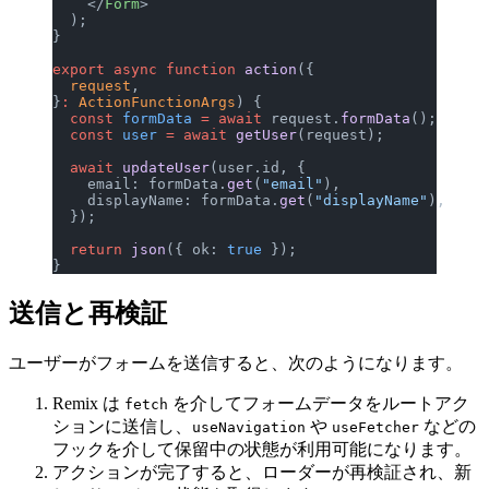
    </
Form
>
  );
}
export
 async
 function
 action
({
  request
,
}
:
 ActionFunctionArgs
) {
  const
 formData
 =
 await
 request.
formData
();
  const
 user
 =
 await
 getUser
(request);
  await
 updateUser
(user.id, {
    email: formData.
get
(
"email"
),
    displayName: formData.
get
(
"displayName"
),
  });
  return
 json
({ ok: 
true
 });
}
送信と再検証
ユーザーがフォームを送信すると、次のようになります。
Remix は
を介してフォームデータをルートアク
fetch
ションに送信し、
や
などの
useNavigation
useFetcher
フックを介して保留中の状態が利用可能になります。
アクションが完了すると、ローダーが再検証され、新