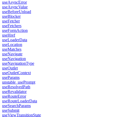
useAsyncError
useAsyncValue
useBeforeUnload
useBlocker
useFetcher
useFetchers
useFormAction
useHref
useLoaderData
useLocation
useMatches
useNavigate
useNavigation
useNavigationType
useOutlet
useOutletContext
useParams
unstable_usePrompt
useResolvedPath
useRevalidator
useRouteError
useRouteLoaderData
useSearchParams
useSubmit
useViewTransitionState