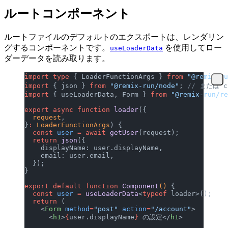
ルートコンポーネント
ルートファイルのデフォルトのエクスポートは、レンダリン
グするコンポーネントです。
を使用してロー
useLoaderData
ダーデータを読み取ります。
import
 type
 { LoaderFunctionArgs } 
from
 "@remix-ru
import
 { json } 
from
 "@remix-run/node"
; 
// または cl
import
 { useLoaderData, Form } 
from
 "@remix-run/re
export
 async
 function
 loader
({
  request
,
}
:
 LoaderFunctionArgs
) {
  const
 user
 =
 await
 getUser
(request);
  return
 json
({
    displayName: user.displayName,
    email: user.email,
  });
}
export
 default
 function
 Component
() 
{
  const
 user
 =
 useLoaderData
<
typeof
 loader>();
  return
 (
    <
Form
 method
=
"post"
 action
=
"/account"
>
      <
h1
>
{
user.displayName
}
 の設定</
h1
>