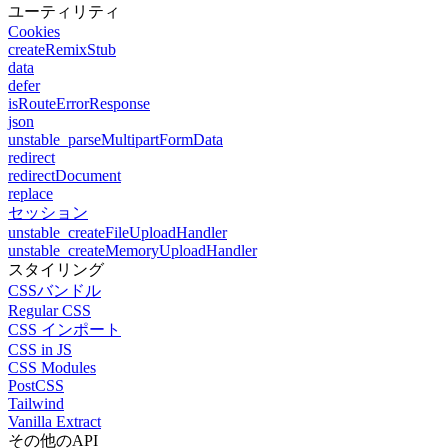
ユーティリティ
Cookies
createRemixStub
data
defer
isRouteErrorResponse
json
unstable_parseMultipartFormData
redirect
redirectDocument
replace
セッション
unstable_createFileUploadHandler
unstable_createMemoryUploadHandler
スタイリング
CSSバンドル
Regular CSS
CSS インポート
CSS in JS
CSS Modules
PostCSS
Tailwind
Vanilla Extract
その他のAPI