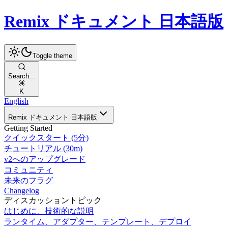
Remix ドキュメント 日本語版
Toggle theme
Search...
K
English
Remix ドキュメント 日本語版
Getting Started
クイックスタート (5分)
チュートリアル (30m)
v2へのアップグレード
コミュニティ
未来のフラグ
Changelog
ディスカッショントピック
はじめに、技術的な説明
ランタイム、アダプター、テンプレート、デプロイ