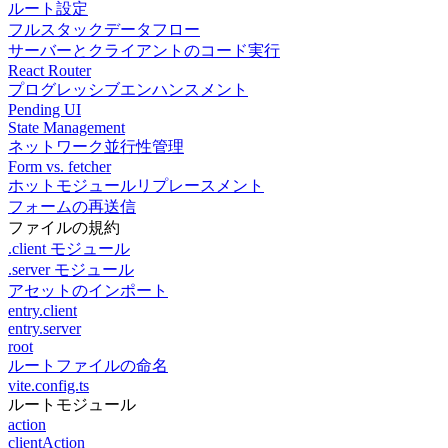
ルート設定
フルスタックデータフロー
サーバーとクライアントのコード実行
React Router
プログレッシブエンハンスメント
Pending UI
State Management
ネットワーク並行性管理
Form vs. fetcher
ホットモジュールリプレースメント
フォームの再送信
ファイルの規約
.client モジュール
.server モジュール
アセットのインポート
entry.client
entry.server
root
ルートファイルの命名
vite.config.ts
ルートモジュール
action
clientAction