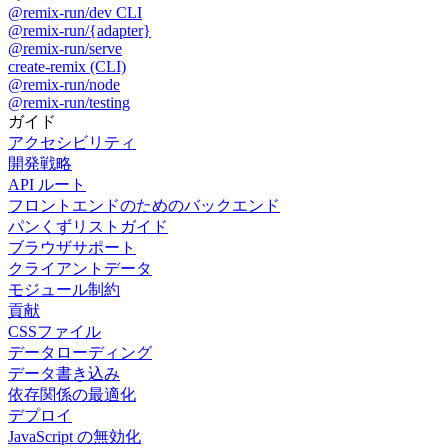
@remix-run/dev CLI
@remix-run/{adapter}
@remix-run/serve
create-remix (CLI)
@remix-run/node
@remix-run/testing
ガイド
アクセシビリティ
開発戦略
API ルート
フロントエンドのためのバックエンド
パンくずリストガイド
ブラウザサポート
クライアントデータ
モジュール制約
貢献
CSSファイル
データローディング
データ書き込み
依存関係の最適化
デプロイ
JavaScript の無効化