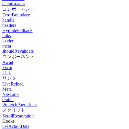
clientLoader
コンポーネント
ErrorBoundary
handle
headers
HydrateFallback
links
loader
meta
shouldRevalidate
コンポーネント
Await
Form
Link
リンク
LiveReload
Meta
NavLink
Outlet
PrefetchPageLinks
スクリプト
ScrollRestoration
Hooks
useActionData