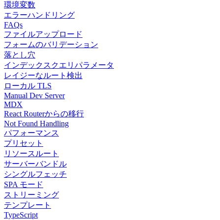
環境変数
エラーハンドリング
FAQs
ファイルアップロード
フォームのバリデーション
落とし穴
インデックスクエリパラメータ
レイジーなルート検出
ローカル TLS
Manual Dev Server
MDX
React Routerからの移行
Not Found Handling
パフォーマンス
プリセット
リソースルート
サーバーバンドル
シングルフェッチ
SPA モード
ストリーミング
テンプレート
TypeScript