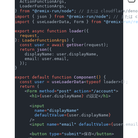
  ActionFunctionArgs,
  LoaderFunctionArgs,
} 
from
 "@remix-run/node"
; 
// または cloudflare/deno
import
 { json } 
from
 "@remix-run/node"
; 
// または cl
import
 { useLoaderData, Form } 
from
 "@remix-run/re
export
 async
 function
 loader
({
  request
,
}
:
 LoaderFunctionArgs
) {
  const
 user
 =
 await
 getUser
(request);
  return
 json
({
    displayName: user.displayName,
    email: user.email,
  });
}
export
 default
 function
 Component
() 
{
  const
 user
 =
 useLoaderData
<
typeof
 loader>();
  return
 (
    <
Form
 method
=
"post"
 action
=
"/account"
>
      <
h1
>
{
user.displayName
}
 の設定</
h1
>
      <
input
        name
=
"displayName"
        defaultValue
={
user.displayName
}
      />
      <
input
 name
=
"email"
 defaultValue
={
user.email
      <
button
 type
=
"submit"
>保存</
button
>