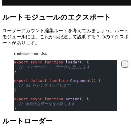
ルートモジュールのエクスポート
ユーザーアカウント編集ルートを考えてみましょう。ルート
モジュールには、これから記述して説明する 3 つのエクスポ
ートがあります。
routes/account.tsx
export
 async
 function
 loader
() {
  // コンポーネントにデータを提供します
}
export
 default
 function
 Component
() 
{
  // UI をレンダリングします
}
export
 async
 function
 action
() {
  // 永続的なデータを更新します
}
ルートローダー