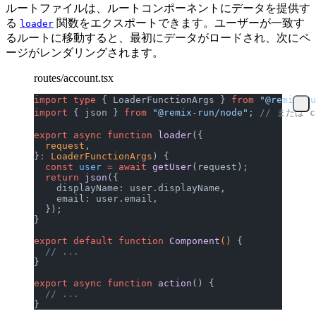
ルートファイルは、ルートコンポーネントにデータを提供す
る
関数をエクスポートできます。ユーザーが一致す
loader
るルートに移動すると、最初にデータがロードされ、次にペ
ージがレンダリングされます。
routes/account.tsx
import
 type
 { LoaderFunctionArgs } 
from
 "@remix-ru
import
 { json } 
from
 "@remix-run/node"
; 
// または cl
export
 async
 function
 loader
({
  request
,
}
:
 LoaderFunctionArgs
) {
  const
 user
 =
 await
 getUser
(request);
  return
 json
({
    displayName: user.displayName,
    email: user.email,
  });
}
export
 default
 function
 Component
() 
{
  // ...
}
export
 async
 function
 action
() {
  // ...
}