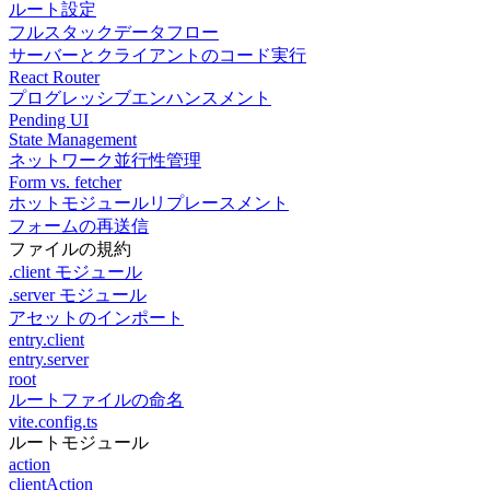
ルート設定
フルスタックデータフロー
サーバーとクライアントのコード実行
React Router
プログレッシブエンハンスメント
Pending UI
State Management
ネットワーク並行性管理
Form vs. fetcher
ホットモジュールリプレースメント
フォームの再送信
ファイルの規約
.client モジュール
.server モジュール
アセットのインポート
entry.client
entry.server
root
ルートファイルの命名
vite.config.ts
ルートモジュール
action
clientAction