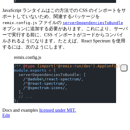
}
JavaScript ランタイムはこの方法での CSS のインポートをサ
ポートしていないため、関連するパッケージを
ファイルの
remix.config.js
serverDependenciesToBundle
オプションに追加する必要があります。これにより、サーバ
ーで実行する前に、CSS インポートがコードからコンパイ
ルされるようになります。たとえば、React Spectrum を使用
するには、次のようにします。
remix.config.js
/** 
@type
 {import('@remix-run/dev').AppConfig}
 */
module
.
exports
 =
 {
  serverDependenciesToBundle: [
    /
^
@adobe
\/
react-spectrum/
,
    /
^
@react-spectrum/
,
    /
^
@spectrum-icons/
,
  ],
  // ...
};
Docs and examples
licensed under MIT.
Edit