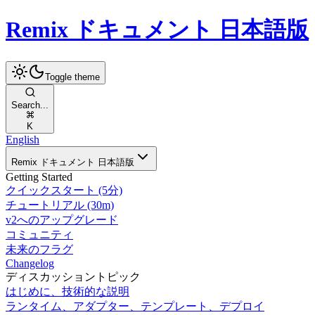
Remix ドキュメント 日本語版
Toggle theme
Search...
K
English
Remix ドキュメント 日本語版
Getting Started
クイックスタート (5分)
チュートリアル (30m)
v2へのアップグレード
コミュニティ
未来のフラグ
Changelog
ディスカッショントピック
はじめに、技術的な説明
ランタイム、アダプター、テンプレート、デプロイ