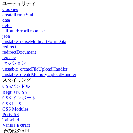
ユーティリティ
Cookies
createRemixStub
data
defer
isRouteErrorResponse
json
unstable_parseMultipartFormData
redirect
redirectDocument
replace
セッション
unstable_createFileUploadHandler
unstable_createMemoryUploadHandler
スタイリング
CSSバンドル
Regular CSS
CSS インポート
CSS in JS
CSS Modules
PostCSS
Tailwind
Vanilla Extract
その他のAPI