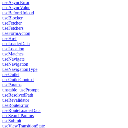
useAsyncError
useAsyncValue
useBeforeUnload
useBlocker
useFetcher
useFetchers
useFormAction
useHref
useLoaderData
useLocation
useMatches
useNavigate
useNavigation
useNavigationType
useOutlet
useOutletContext
useParams
unstable_usePrompt
useResolvedPath
useRevalidator
useRouteError
useRouteLoaderData
useSearchParams
useSubmit
useViewTransitionState