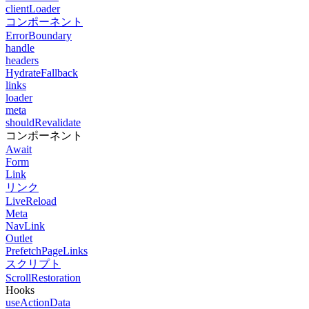
clientLoader
コンポーネント
ErrorBoundary
handle
headers
HydrateFallback
links
loader
meta
shouldRevalidate
コンポーネント
Await
Form
Link
リンク
LiveReload
Meta
NavLink
Outlet
PrefetchPageLinks
スクリプト
ScrollRestoration
Hooks
useActionData