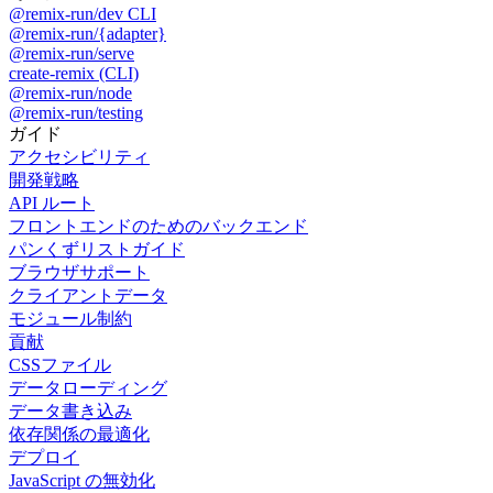
@remix-run/dev CLI
@remix-run/{adapter}
@remix-run/serve
create-remix (CLI)
@remix-run/node
@remix-run/testing
ガイド
アクセシビリティ
開発戦略
API ルート
フロントエンドのためのバックエンド
パンくずリストガイド
ブラウザサポート
クライアントデータ
モジュール制約
貢献
CSSファイル
データローディング
データ書き込み
依存関係の最適化
デプロイ
JavaScript の無効化