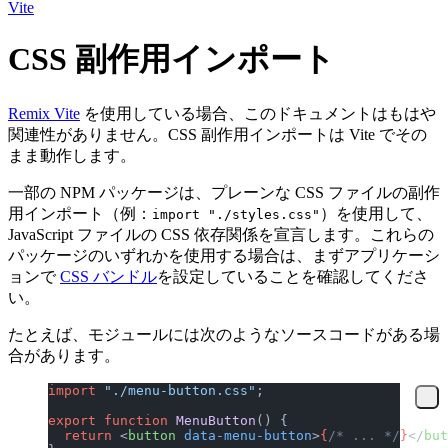
Vite
CSS 副作用インポート
Remix Vite
を使用している場合、このドキュメントはもはや
関連性がありません。CSS 副作用インポートは Vite でその
まま動作します。
一部の NPM パッケージは、プレーンな CSS ファイルの副作
用インポート（例：
）を使用して、
import "./styles.css"
JavaScript ファイルの CSS 依存関係を宣言します。これらの
パッケージのいずれかを使用する場合は、まずアプリケーシ
ョンで
CSS バンドル
を設定していることを確認してくださ
い。
たとえば、モジュールには次のようなソースコードがある場
合があります。
import
 "./menu-button.css"
;
export
 function
 MenuButton
() {
  return
 <
button
 data-menu-button
>
{
/* ... */
}
</
but