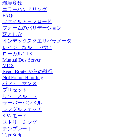
環境変数
エラーハンドリング
FAQs
ファイルアップロード
フォームのバリデーション
落とし穴
インデックスクエリパラメータ
レイジーなルート検出
ローカル TLS
Manual Dev Server
MDX
React Routerからの移行
Not Found Handling
パフォーマンス
プリセット
リソースルート
サーバーバンドル
シングルフェッチ
SPA モード
ストリーミング
テンプレート
TypeScript