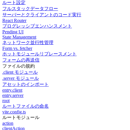
ルート設定
フルスタックデータフロー
サーバーとクライアントのコード実行
React Router
プログレッシブエンハンスメント
Pending UI
State Management
ネットワーク並行性管理
Form vs. fetcher
ホットモジュールリプレースメント
フォームの再送信
ファイルの規約
.client モジュール
.server モジュール
アセットのインポート
entry.client
entry.server
root
ルートファイルの命名
vite.config.ts
ルートモジュール
action
clientAction