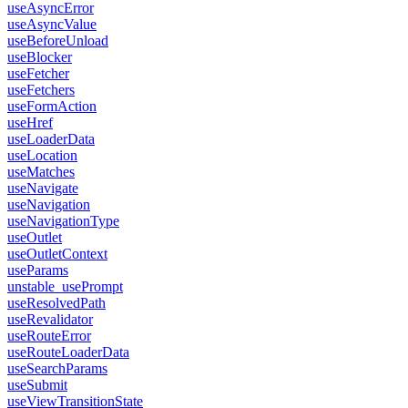
useAsyncError
useAsyncValue
useBeforeUnload
useBlocker
useFetcher
useFetchers
useFormAction
useHref
useLoaderData
useLocation
useMatches
useNavigate
useNavigation
useNavigationType
useOutlet
useOutletContext
useParams
unstable_usePrompt
useResolvedPath
useRevalidator
useRouteError
useRouteLoaderData
useSearchParams
useSubmit
useViewTransitionState