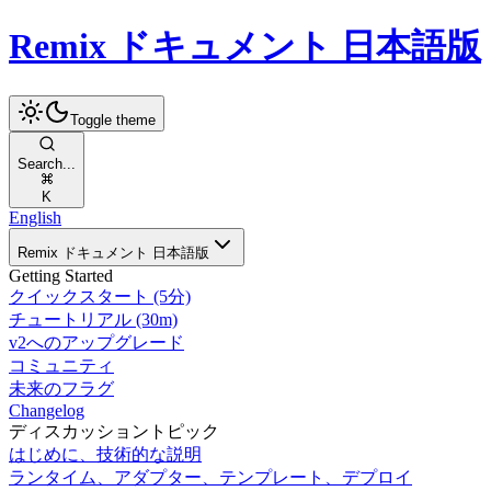
Remix ドキュメント 日本語版
Toggle theme
Search...
K
English
Remix ドキュメント 日本語版
Getting Started
クイックスタート (5分)
チュートリアル (30m)
v2へのアップグレード
コミュニティ
未来のフラグ
Changelog
ディスカッショントピック
はじめに、技術的な説明
ランタイム、アダプター、テンプレート、デプロイ