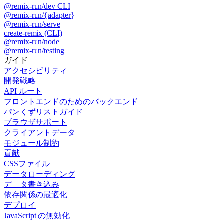
@remix-run/dev CLI
@remix-run/{adapter}
@remix-run/serve
create-remix (CLI)
@remix-run/node
@remix-run/testing
ガイド
アクセシビリティ
開発戦略
API ルート
フロントエンドのためのバックエンド
パンくずリストガイド
ブラウザサポート
クライアントデータ
モジュール制約
貢献
CSSファイル
データローディング
データ書き込み
依存関係の最適化
デプロイ
JavaScript の無効化