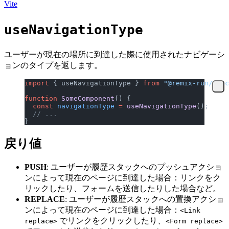
Vite
useNavigationType
ユーザーが現在の場所に到達した際に使用されたナビゲーシ
ョンのタイプを返します。
import
 { useNavigationType } 
from
 "@remix-run/reac
function
 SomeComponent
() {
  const
 navigationType
 =
 useNavigationType
();
  // ...
}
戻り値
PUSH
: ユーザーが履歴スタックへのプッシュアクショ
ンによって現在のページに到達した場合：リンクをク
リックしたり、フォームを送信したりした場合など。
REPLACE
: ユーザーが履歴スタックへの置換アクショ
ンによって現在のページに到達した場合：
<Link
でリンクをクリックしたり、
replace>
<Form replace>