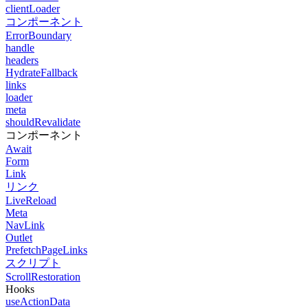
clientLoader
コンポーネント
ErrorBoundary
handle
headers
HydrateFallback
links
loader
meta
shouldRevalidate
コンポーネント
Await
Form
Link
リンク
LiveReload
Meta
NavLink
Outlet
PrefetchPageLinks
スクリプト
ScrollRestoration
Hooks
useActionData