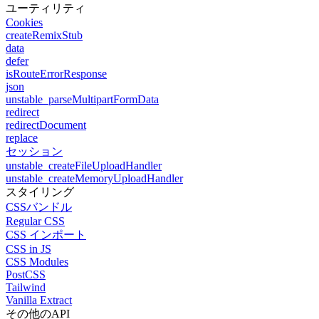
ユーティリティ
Cookies
createRemixStub
data
defer
isRouteErrorResponse
json
unstable_parseMultipartFormData
redirect
redirectDocument
replace
セッション
unstable_createFileUploadHandler
unstable_createMemoryUploadHandler
スタイリング
CSSバンドル
Regular CSS
CSS インポート
CSS in JS
CSS Modules
PostCSS
Tailwind
Vanilla Extract
その他のAPI