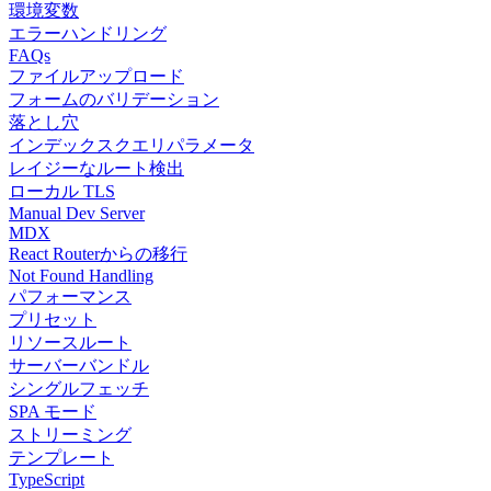
環境変数
エラーハンドリング
FAQs
ファイルアップロード
フォームのバリデーション
落とし穴
インデックスクエリパラメータ
レイジーなルート検出
ローカル TLS
Manual Dev Server
MDX
React Routerからの移行
Not Found Handling
パフォーマンス
プリセット
リソースルート
サーバーバンドル
シングルフェッチ
SPA モード
ストリーミング
テンプレート
TypeScript