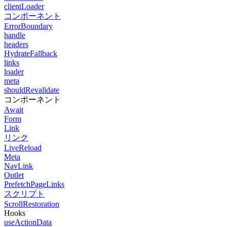
clientLoader
コンポーネント
ErrorBoundary
handle
headers
HydrateFallback
links
loader
meta
shouldRevalidate
コンポーネント
Await
Form
Link
リンク
LiveReload
Meta
NavLink
Outlet
PrefetchPageLinks
スクリプト
ScrollRestoration
Hooks
useActionData