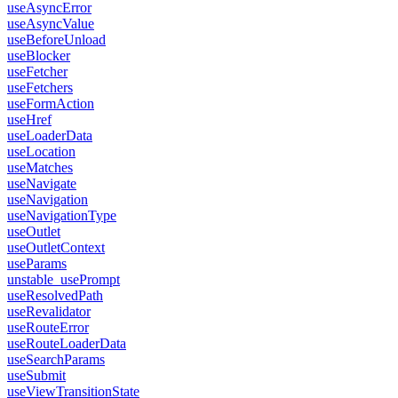
useAsyncError
useAsyncValue
useBeforeUnload
useBlocker
useFetcher
useFetchers
useFormAction
useHref
useLoaderData
useLocation
useMatches
useNavigate
useNavigation
useNavigationType
useOutlet
useOutletContext
useParams
unstable_usePrompt
useResolvedPath
useRevalidator
useRouteError
useRouteLoaderData
useSearchParams
useSubmit
useViewTransitionState