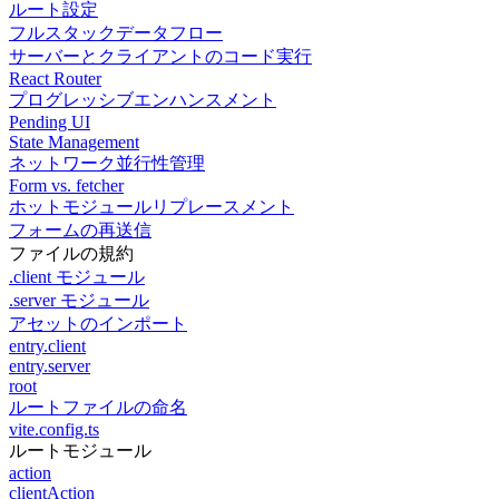
ルート設定
フルスタックデータフロー
サーバーとクライアントのコード実行
React Router
プログレッシブエンハンスメント
Pending UI
State Management
ネットワーク並行性管理
Form vs. fetcher
ホットモジュールリプレースメント
フォームの再送信
ファイルの規約
.client モジュール
.server モジュール
アセットのインポート
entry.client
entry.server
root
ルートファイルの命名
vite.config.ts
ルートモジュール
action
clientAction