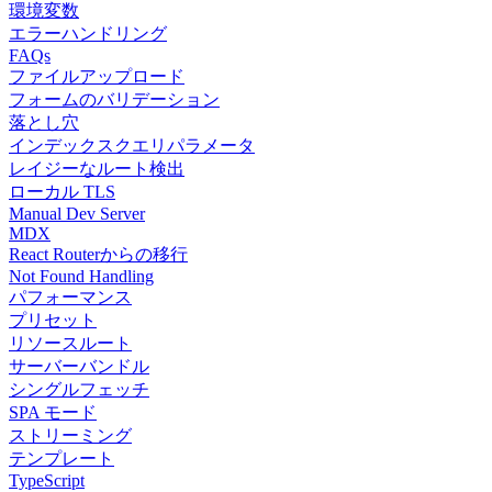
環境変数
エラーハンドリング
FAQs
ファイルアップロード
フォームのバリデーション
落とし穴
インデックスクエリパラメータ
レイジーなルート検出
ローカル TLS
Manual Dev Server
MDX
React Routerからの移行
Not Found Handling
パフォーマンス
プリセット
リソースルート
サーバーバンドル
シングルフェッチ
SPA モード
ストリーミング
テンプレート
TypeScript