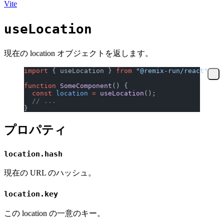
Vite
useLocation
現在の location オブジェクトを返します。
import
 { useLocation } 
from
 "@remix-run/react"
;
function
 SomeComponent
() {
  const
 location
 =
 useLocation
();
  // ...
}
プロパティ
location.hash
現在の URL のハッシュ。
location.key
この location の一意のキー。