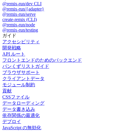
@remix-run/dev CLI
@remix-run/{adapter}
@remix-run/serve
create-remix (CLI)
@remix-run/node
@remix-run/testing
ガイド
アクセシビリティ
開発戦略
API ルート
フロントエンドのためのバックエンド
パンくずリストガイド
ブラウザサポート
クライアントデータ
モジュール制約
貢献
CSSファイル
データローディング
データ書き込み
依存関係の最適化
デプロイ
JavaScript の無効化