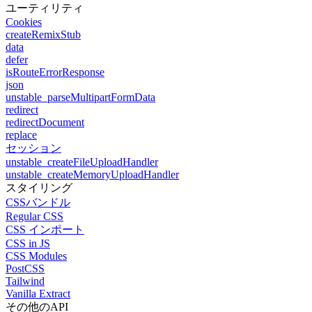
ユーティリティ
Cookies
createRemixStub
data
defer
isRouteErrorResponse
json
unstable_parseMultipartFormData
redirect
redirectDocument
replace
セッション
unstable_createFileUploadHandler
unstable_createMemoryUploadHandler
スタイリング
CSSバンドル
Regular CSS
CSS インポート
CSS in JS
CSS Modules
PostCSS
Tailwind
Vanilla Extract
その他のAPI