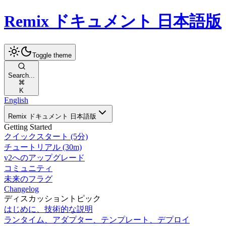
Remix ドキュメント 日本語版
Toggle theme
Search...
K
English
Remix ドキュメント 日本語版
Getting Started
クイックスタート (5分)
チュートリアル (30m)
v2へのアップグレード
コミュニティ
未来のフラグ
Changelog
ディスカッショントピック
はじめに、技術的な説明
ランタイム、アダプター、テンプレート、デプロイ