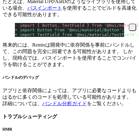
たとえば、Material UIやAntDのようなライブラリを使用して
いる場合、
パスインポート
を使用することでビルドを高速化
できる可能性があります。
- import { Button, TextField } from '@mui/material
+ import Button from '@mui/material/Button';
+ import TextField from '@mui/material/TextField';
将来的には、Remixは開発中に依存関係を事前にバンドルし
て、この問題を完全に回避できる可能性があります。 しか
し、現時点では、パスインポートを使用することでコンパイ
ラを助けることができます。
バンドルのデバッグ
アプリと依存関係によっては、アプリに必要なコードよりも
はるかに多くのコードを処理している可能性があります。
詳細については、
バンドル分析ガイド
をご覧ください。
トラブルシューティング
HMR