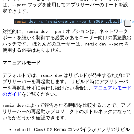
は、
フラグを使用してアプリサーバーのポートを設
--port
定できます。
remix
 dev
 -c
 "remix-serve --port 8000 ./build/inde
対照的に、
オプションは、ネットワーク
remix dev --port
ポートを細かく制御する必要があるユーザー向けの緊急脱出
ハッチです。 ほとんどのユーザーは、
を
remix dev --port
使用する必要はありません。
マニュアルモード
デフォルトでは、
はリビルドが発生するたびにア
remix dev
プリサーバーを再起動します。 リビルド時にアプリサーバ
ーを再起動せずに実行し続けたい場合は、
マニュアルモード
のガイド
をご覧ください。
によって報告される時間を比較することで、アプ
remix dev
リサーバーの再起動がプロジェクトのボトルネックになって
いるかどうかを確認できます。
👉 Remix コンパイラがアプリのリビル
rebuilt (Xms)