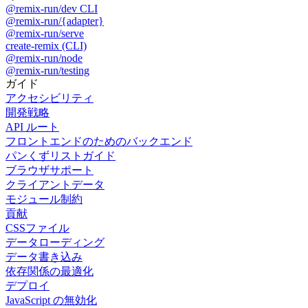
@remix-run/dev CLI
@remix-run/{adapter}
@remix-run/serve
create-remix (CLI)
@remix-run/node
@remix-run/testing
ガイド
アクセシビリティ
開発戦略
API ルート
フロントエンドのためのバックエンド
パンくずリストガイド
ブラウザサポート
クライアントデータ
モジュール制約
貢献
CSSファイル
データローディング
データ書き込み
依存関係の最適化
デプロイ
JavaScript の無効化