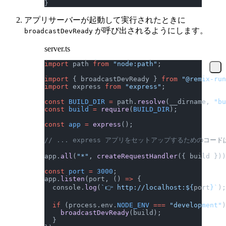
}
アプリサーバーが起動して実行されたときに
が呼び出されるようにします。
broadcastDevReady
server.ts
import
 path 
from
 "node:path"
;
import
 { broadcastDevReady } 
from
 "@remix-run
import
 express 
from
 "express"
;
const
 BUILD_DIR
 =
 path.
resolve
(__dirname, 
"bu
const
 build
 =
 require
(
BUILD_DIR
);
const
 app
 =
 express
();
// ... express アプリをセットアップするためのコー
app.
all
(
"*"
, 
createRequestHandler
({ build }))
const
 port
 =
 3000
;
app.
listen
(port, () 
=>
 {
  console.
log
(
`👉 http://localhost:${
port
}`
);
  if
 (process.env.
NODE_ENV
 ===
 "development"
)
    broadcastDevReady
(build);
  }