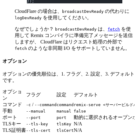
});
CloudFlare の場合は、
の代わりに
broadcastDevReady
を使用してください。
logDevReady
なぜでしょうか？
は、
を使
broadcastDevReady
fetch
用して Remix コンパイラに準備完了メッセージを送信
しますが、 CloudFlare はリクエスト処理の外部で
のような非同期 I/O をサポートしていません。
fetch
オプション
オプションの優先順位は、1. フラグ、2. 設定、3. デフォルト
です。
オプショ
フラグ
設定
デフォルト
ン
コマンド
/
-c
--command
command
remix-serve <サーバービルド
手動
--manual
manual
false
ポート
動的に選択されるオープン
--port
port
TLSキー
N/A
--tls-key
tlsKey
TLS証明書
N/A
--tls-cert
tlsCert