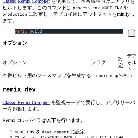
Classic Remix Compiler
を使用して、本番環境向けにアプリを
ビルドします。このコマンドは
を
process.env.NODE_ENV
に設定し、デプロイ用にアウトプットをminifyし
production
ます。
remix
 build
オプション
デフ
設
オプション
フラグ
ォル
定
ト
本番ビルド用のソースマップを生成する
N/A
--sourcemap
fals
remix dev
Classic Remix Compiler
を監視モードで実行し、アプリサーバ
ーを起動します。
Remix コンパイラは以下を行います。
を
に設定
NODE_ENV
development