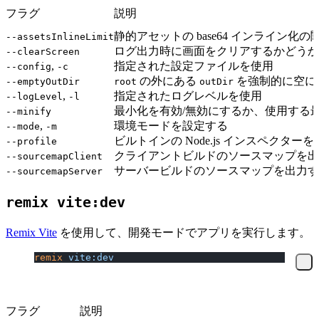
フラグ
説明
静的アセットの base64 インライン化
--assetsInlineLimit
ログ出力時に画面をクリアするかどうか
--clearScreen
,
指定された設定ファイルを使用
--config
-c
の外にある
を強制的に空に
--emptyOutDir
root
outDir
,
指定されたログレベルを使用
--logLevel
-l
最小化を有効/無効にするか、使用する
--minify
,
環境モードを設定する
--mode
-m
ビルトインの Node.js インスペクター
--profile
クライアントビルドのソースマップを出
--sourcemapClient
サーバービルドのソースマップを出力す
--sourcemapServer
remix vite:dev
Remix Vite
を使用して、開発モードでアプリを実行します。
remix
 vite:dev
フラグ
説明