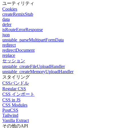
ユーティリティ
Cookies
createRemixStub
data
defer
isRouteErrorResponse
json
unstable_parseMultipartFormData
redirect
redirectDocument
replace
セッション
unstable_createFileUploadHandler
unstable_createMemoryUploadHandler
スタイリング
CSSバンドル
Regular CSS
CSS インポート
CSS in JS
CSS Modules
PostCSS
Tailwind
Vanilla Extract
その他のAPI