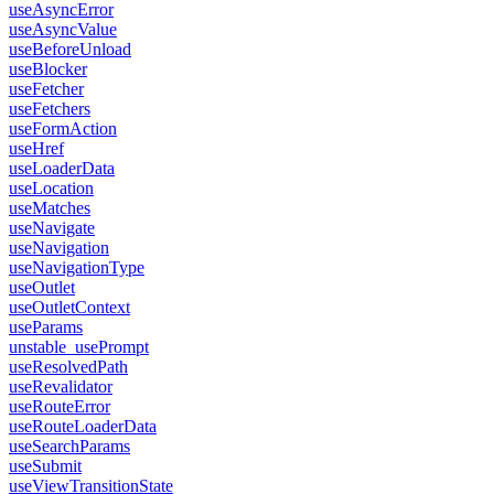
useAsyncError
useAsyncValue
useBeforeUnload
useBlocker
useFetcher
useFetchers
useFormAction
useHref
useLoaderData
useLocation
useMatches
useNavigate
useNavigation
useNavigationType
useOutlet
useOutletContext
useParams
unstable_usePrompt
useResolvedPath
useRevalidator
useRouteError
useRouteLoaderData
useSearchParams
useSubmit
useViewTransitionState