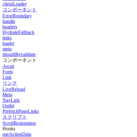
clientLoader
コンポーネント
ErrorBoundary
handle
headers
HydrateFallback
links
loader
meta
shouldRevalidate
コンポーネント
Await
Form
Link
リンク
LiveReload
Meta
NavLink
Outlet
PrefetchPageLinks
スクリプト
ScrollRestoration
Hooks
useActionData