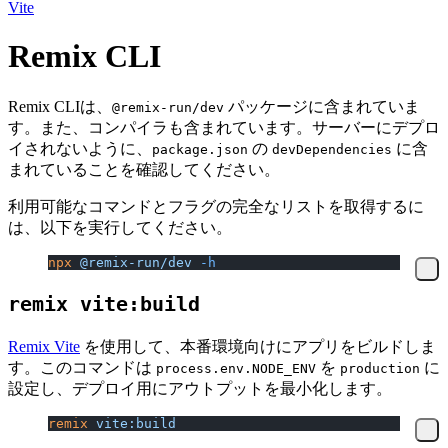
Vite
Remix CLI
Remix CLIは、
パッケージに含まれていま
@remix-run/dev
す。また、コンパイラも含まれています。サーバーにデプロ
イされないように、
の
に含
package.json
devDependencies
まれていることを確認してください。
利用可能なコマンドとフラグの完全なリストを取得するに
は、以下を実行してください。
npx
 @remix-run/dev
 -h
remix vite:build
Remix Vite
を使用して、本番環境向けにアプリをビルドしま
す。このコマンドは
を
に
process.env.NODE_ENV
production
設定し、デプロイ用にアウトプットを最小化します。
remix
 vite:build