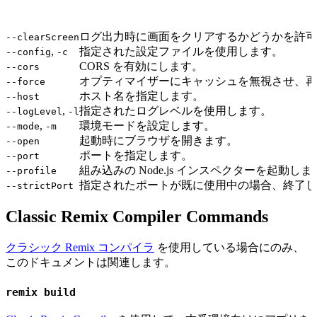
ログ出力時に画面をクリアするかどうかを許可
--clearScreen
,
指定された設定ファイルを使用します。
--config
-c
CORS を有効にします。
--cors
オプティマイザーにキャッシュを無視させ、再
--force
ホスト名を指定します。
--host
,
指定されたログレベルを使用します。
--logLevel
-l
,
環境モードを設定します。
--mode
-m
起動時にブラウザを開きます。
--open
ポートを指定します。
--port
組み込みの Node.js インスペクターを起動しま
--profile
指定されたポートが既に使用中の場合、終了し
--strictPort
Classic Remix Compiler Commands
クラシック Remix コンパイラ
を使用している場合にのみ、
このドキュメントは関連します。
remix build