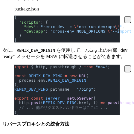
package.json
{
  "scripts"
: {
    "dev"
: 
"remix dev -c 
\"
npm run dev:app
\"
"
,
    "dev:app"
: 
"cross-env NODE_OPTIONS=
\"
--import 
  }
}
次に、
を使用して、
上の内部 "dev
REMIX_DEV_ORIGIN
/ping
ready" メッセージを MSW に転送させることができます。
import
 { http, passthrough } 
from
 "msw"
;
const
 REMIX_DEV_PING
 =
 new
 URL
(
  process.env.
REMIX_DEV_ORIGIN
);
REMIX_DEV_PING
.pathname 
=
 "/ping"
;
export
 const
 server
 =
 setupServer
(
  http.
post
(
REMIX_DEV_PING
.href, () 
=>
 passthrough
  // ... 他のリクエストハンドラーはここに ...
);
リバースプロキシとの統合方法