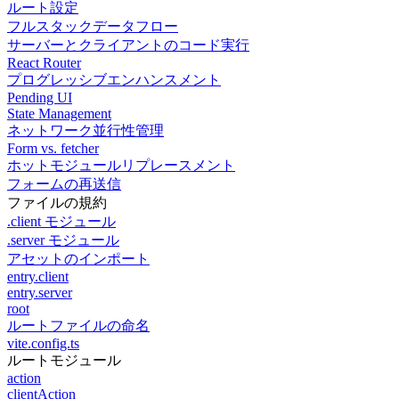
ルート設定
フルスタックデータフロー
サーバーとクライアントのコード実行
React Router
プログレッシブエンハンスメント
Pending UI
State Management
ネットワーク並行性管理
Form vs. fetcher
ホットモジュールリプレースメント
フォームの再送信
ファイルの規約
.client モジュール
.server モジュール
アセットのインポート
entry.client
entry.server
root
ルートファイルの命名
vite.config.ts
ルートモジュール
action
clientAction