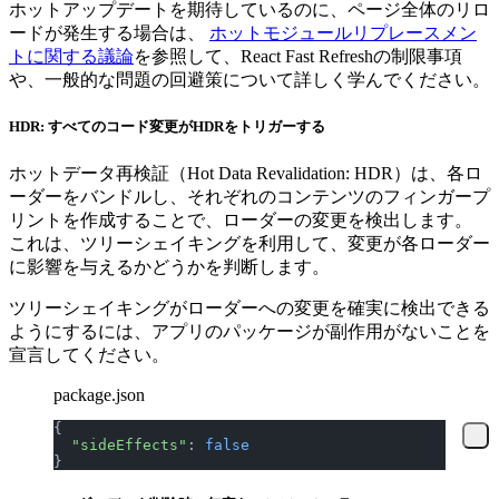
ホットアップデートを期待しているのに、ページ全体のリロ
ードが発生する場合は、
ホットモジュールリプレースメン
トに関する議論
を参照して、React Fast Refreshの制限事項
や、一般的な問題の回避策について詳しく学んでください。
HDR: すべてのコード変更がHDRをトリガーする
ホットデータ再検証（Hot Data Revalidation: HDR）は、各ロ
ーダーをバンドルし、それぞれのコンテンツのフィンガープ
リントを作成することで、ローダーの変更を検出します。
これは、ツリーシェイキングを利用して、変更が各ローダー
に影響を与えるかどうかを判断します。
ツリーシェイキングがローダーへの変更を確実に検出できる
ようにするには、アプリのパッケージが副作用がないことを
宣言してください。
package.json
{
  "sideEffects"
: 
false
}