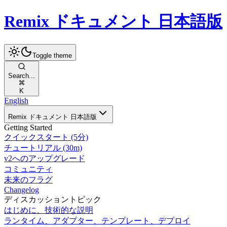
Remix ドキュメント 日本語版
Toggle theme
Search...
K
English
Remix ドキュメント 日本語版
Getting Started
クイックスタート (5分)
チュートリアル (30m)
v2へのアップグレード
コミュニティ
未来のフラグ
Changelog
ディスカッショントピック
はじめに、技術的な説明
ランタイム、アダプター、テンプレート、デプロイ