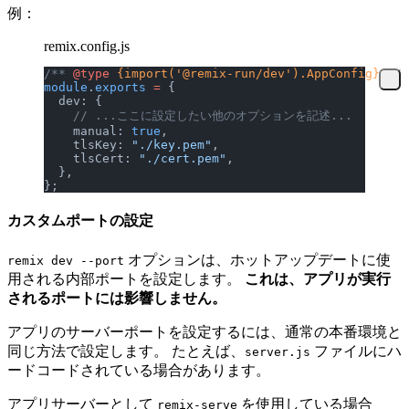
例：
remix.config.js
/** 
@type
 {import('@remix-run/dev').AppConfig}
 */
module
.
exports
 =
 {
  dev: {
    // ...ここに設定したい他のオプションを記述...
    manual: 
true
,
    tlsKey: 
"./key.pem"
,
    tlsCert: 
"./cert.pem"
,
  },
};
カスタムポートの設定
オプションは、ホットアップデートに使
remix dev --port
用される内部ポートを設定します。
これは、アプリが実行
されるポートには影響しません。
アプリのサーバーポートを設定するには、通常の本番環境と
同じ方法で設定します。 たとえば、
ファイルにハ
server.js
ードコードされている場合があります。
アプリサーバーとして
を使用している場合
remix-serve