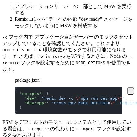
アプリケーションサーバーの一部として MSW を実行
する
Remix コンパイラーへの内部 "dev ready" メッセージを
モックしないように MSW を構成する
フラグ内で
アプリケーションサーバー
のモックをセット
-c
アップしていることを確認してください。これにより、
環境変数がモックで利用可能になりま
REMIX_DEV_ORIGIN
す。 たとえば、
を実行するときに、Node の
remix-serve
--
フラグを設定するために
を使用でき
require
NODE_OPTIONS
ます。
package.json
{
  "scripts"
: {
    "dev"
: 
"remix dev -c 
\"
npm run dev:app
\"
"
,
    "dev:app"
: 
"cross-env NODE_OPTIONS=
\"
--require
  }
}
ESM をデフォルトのモジュールシステムとして使用してい
る場合は、
の代わりに
フラグを設定す
--require
--import
る必要があります。