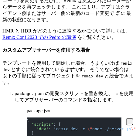
コード) を変更するたびに、Remix は変更されたローダーか
らデータを再フェッチします。 これにより、アプリはクラ
イアント側またはサーバー側の最新のコード変更で
常に
最
新の状態になります。
HMR と HDR がどのように連携するかについて詳しくは、
Remix Conf 2023 での Pedro の講演
をご覧ください。
カスタムアプリサーバーを使用する場合
テンプレートを使用して開始した場合、うまくいけば
remix
とすぐに統合されているはずです。 そうでない場合は、
dev
以下の手順に従ってプロジェクトを
と統合できま
remix dev
す。
の開発スクリプトを置き換え、
を使用
package.json
-c
してアプリサーバーのコマンドを指定します。
package.json
{
  "scripts"
: {
    "dev"
: 
"remix dev -c 
\"
node ./server.js
\"
  }