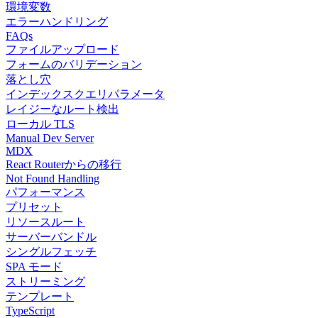
環境変数
エラーハンドリング
FAQs
ファイルアップロード
フォームのバリデーション
落とし穴
インデックスクエリパラメータ
レイジーなルート検出
ローカル TLS
Manual Dev Server
MDX
React Routerからの移行
Not Found Handling
パフォーマンス
プリセット
リソースルート
サーバーバンドル
シングルフェッチ
SPA モード
ストリーミング
テンプレート
TypeScript