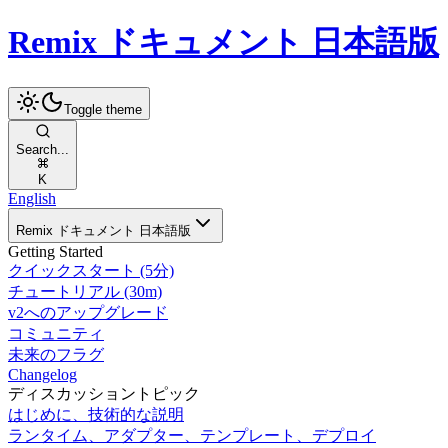
Remix ドキュメント 日本語版
Toggle theme
Search...
K
English
Remix ドキュメント 日本語版
Getting Started
クイックスタート (5分)
チュートリアル (30m)
v2へのアップグレード
コミュニティ
未来のフラグ
Changelog
ディスカッショントピック
はじめに、技術的な説明
ランタイム、アダプター、テンプレート、デプロイ