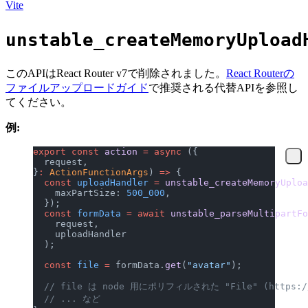
Vite
unstable_createMemoryUpload
このAPIはReact Router v7で削除されました。
React Routerの
ファイルアップロードガイド
で推奨される代替APIを参照し
てください。
例:
export
 const
 action
 =
 async
 ({
  request,
}
:
 ActionFunctionArgs
) 
=>
 {
  const
 uploadHandler
 =
 unstable_createMemoryUploa
    maxPartSize: 
500_000
,
  });
  const
 formData
 =
 await
 unstable_parseMultipartFo
    request,
    uploadHandler
  );
  const
 file
 =
 formData.
get
(
"avatar"
);
  // file は node 用にポリフィルされた "File" (https:/
  // ... など