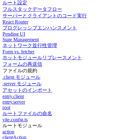
ルート設定
フルスタックデータフロー
サーバーとクライアントのコード実行
React Router
プログレッシブエンハンスメント
Pending UI
State Management
ネットワーク並行性管理
Form vs. fetcher
ホットモジュールリプレースメント
フォームの再送信
ファイルの規約
.client モジュール
.server モジュール
アセットのインポート
entry.client
entry.server
root
ルートファイルの命名
vite.config.ts
ルートモジュール
action
clientAction