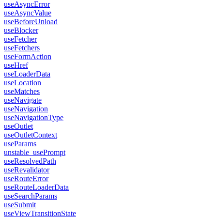
useAsyncError
useAsyncValue
useBeforeUnload
useBlocker
useFetcher
useFetchers
useFormAction
useHref
useLoaderData
useLocation
useMatches
useNavigate
useNavigation
useNavigationType
useOutlet
useOutletContext
useParams
unstable_usePrompt
useResolvedPath
useRevalidator
useRouteError
useRouteLoaderData
useSearchParams
useSubmit
useViewTransitionState