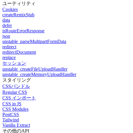
ユーティリティ
Cookies
createRemixStub
data
defer
isRouteErrorResponse
json
unstable_parseMultipartFormData
redirect
redirectDocument
replace
セッション
unstable_createFileUploadHandler
unstable_createMemoryUploadHandler
スタイリング
CSSバンドル
Regular CSS
CSS インポート
CSS in JS
CSS Modules
PostCSS
Tailwind
Vanilla Extract
その他のAPI