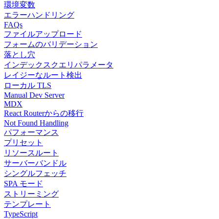
環境変数
エラーハンドリング
FAQs
ファイルアップロード
フォームのバリデーション
落とし穴
インデックスクエリパラメータ
レイジーなルート検出
ローカル TLS
Manual Dev Server
MDX
React Routerからの移行
Not Found Handling
パフォーマンス
プリセット
リソースルート
サーバーバンドル
シングルフェッチ
SPA モード
ストリーミング
テンプレート
TypeScript