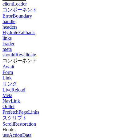
clientLoader
コンポーネント
ErrorBoundary
handle
headers
HydrateFallback
links
loader
meta
shouldRevalidate
コンポーネント
Await
Form
Link
リンク
LiveReload
Meta
NavLink
Outlet
PrefetchPageLinks
スクリプト
ScrollRestoration
Hooks
useActionData