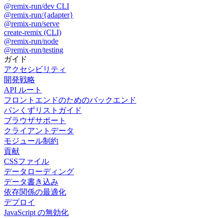
@remix-run/dev CLI
@remix-run/{adapter}
@remix-run/serve
create-remix (CLI)
@remix-run/node
@remix-run/testing
ガイド
アクセシビリティ
開発戦略
API ルート
フロントエンドのためのバックエンド
パンくずリストガイド
ブラウザサポート
クライアントデータ
モジュール制約
貢献
CSSファイル
データローディング
データ書き込み
依存関係の最適化
デプロイ
JavaScript の無効化