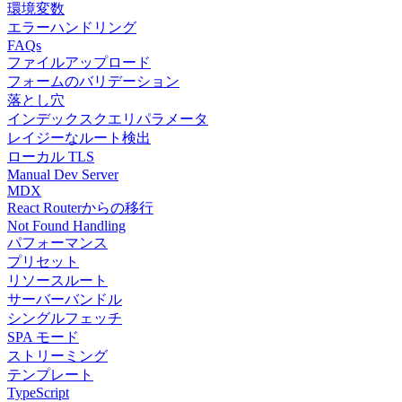
環境変数
エラーハンドリング
FAQs
ファイルアップロード
フォームのバリデーション
落とし穴
インデックスクエリパラメータ
レイジーなルート検出
ローカル TLS
Manual Dev Server
MDX
React Routerからの移行
Not Found Handling
パフォーマンス
プリセット
リソースルート
サーバーバンドル
シングルフェッチ
SPA モード
ストリーミング
テンプレート
TypeScript