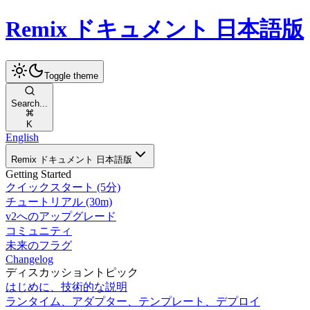
Remix ドキュメント 日本語版
Toggle theme
Search...
K
English
Remix ドキュメント 日本語版
Getting Started
クイックスタート (5分)
チュートリアル (30m)
v2へのアップグレード
コミュニティ
未来のフラグ
Changelog
ディスカッショントピック
はじめに、技術的な説明
ランタイム、アダプター、テンプレート、デプロイ