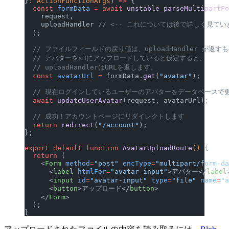
}
:
 ActionFunctionArgs
) 
=>
 {
  const
 formData
 =
 await
 unstable_parseMultipartFo
    request,
    uploadHandler 
// <-- これについては後で詳しく見てい
  );
  // ファイルフィールドの戻り値は、uploadHandler が返す
  // アバターをs3にアップロードしていると仮定すると、
  // uploadHandlerはURLを返します。
  const
 avatarUrl
 =
 formData.
get
(
"avatar"
);
  // 現在ログインしているユーザーのアバターをデータベースで
  await
 updateUserAvatar
(request, avatarUrl);
  // 成功！アカウントページにリダイレクトします
  return
 redirect
(
"/account"
);
};
export
 default
 function
 AvatarUploadRoute
() 
{
  return
 (
    <
Form
 method
=
"post"
 encType
=
"multipart/form-da
      <
label
 htmlFor
=
"avatar-input"
>アバター</
label
      <
input
 id
=
"avatar-input"
 type
=
"file"
 name
=
"a
      <
button
>アップロード</
button
>
    </
Form
>
  );
}