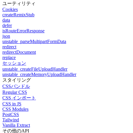
ユーティリティ
Cookies
createRemixStub
data
defer
isRouteErrorResponse
json
unstable_parseMultipartFormData
redirect
redirectDocument
replace
セッション
unstable_createFileUploadHandler
unstable_createMemoryUploadHandler
スタイリング
CSSバンドル
Regular CSS
CSS インポート
CSS in JS
CSS Modules
PostCSS
Tailwind
Vanilla Extract
その他のAPI