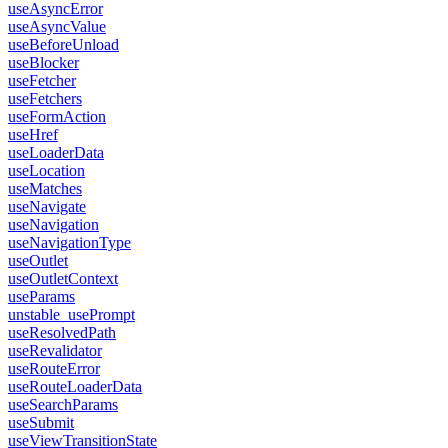
useAsyncError
useAsyncValue
useBeforeUnload
useBlocker
useFetcher
useFetchers
useFormAction
useHref
useLoaderData
useLocation
useMatches
useNavigate
useNavigation
useNavigationType
useOutlet
useOutletContext
useParams
unstable_usePrompt
useResolvedPath
useRevalidator
useRouteError
useRouteLoaderData
useSearchParams
useSubmit
useViewTransitionState