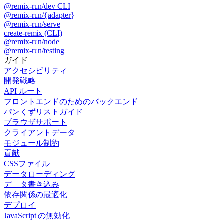
@remix-run/dev CLI
@remix-run/{adapter}
@remix-run/serve
create-remix (CLI)
@remix-run/node
@remix-run/testing
ガイド
アクセシビリティ
開発戦略
API ルート
フロントエンドのためのバックエンド
パンくずリストガイド
ブラウザサポート
クライアントデータ
モジュール制約
貢献
CSSファイル
データローディング
データ書き込み
依存関係の最適化
デプロイ
JavaScript の無効化