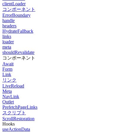
clientLoader
コンポーネント
ErrorBoundary
handle
headers
HydrateFallback
links
loader
meta
shouldRevalidate
コンポーネント
Await
Form
Link
リンク
LiveReload
Meta
NavLink
Outlet
PrefetchPageLinks
スクリプト
ScrollRestoration
Hooks
useActionData