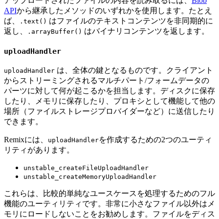
アップロードされたファイルの内容を読み取るには、
Blob
API
から継承したメソッドのいずれかを使用します。たとえ
ば、
はファイルのテキストコンテンツを非同期的に
.text()
返し、
はバイナリコンテンツを返します。
.arrayBuffer()
uploadHandler
は、全体の鍵となるものです。クライアント
uploadHandler
からストリーミングされるマルチパート/フォームデータの
パーツに対して何が起こるかを担当します。ディスクに保存
したり、メモリに保存したり、プロキシとして機能して他の
場所（ファイルストレージプロバイダーなど）に送信したり
できます。
Remixには、
を作成するための2つのユーティ
uploadHandler
リティがあります。
unstable_createFileUploadHandler
unstable_createMemoryUploadHandler
これらは、比較的単純なユースケースを処理するためのフル
機能のユーティリティです。非常に小さなファイル以外はメ
モリにロードしないことをお勧めします。ファイルをディス