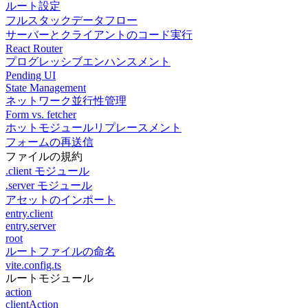
ルート設定
フルスタックデータフロー
サーバーとクライアントのコード実行
React Router
プログレッシブエンハンスメント
Pending UI
State Management
ネットワーク並行性管理
Form vs. fetcher
ホットモジュールリプレースメント
フォームの再送信
ファイルの規約
.client モジュール
.server モジュール
アセットのインポート
entry.client
entry.server
root
ルートファイルの命名
vite.config.ts
ルートモジュール
action
clientAction