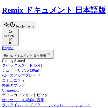
Remix ドキュメント 日本語版
Toggle theme
Search...
K
English
Remix ドキュメント 日本語版
Getting Started
クイックスタート (5分)
チュートリアル (30m)
v2へのアップグレード
コミュニティ
未来のフラグ
Changelog
ディスカッショントピック
はじめに、技術的な説明
ランタイム、アダプター、テンプレート、デプロイ