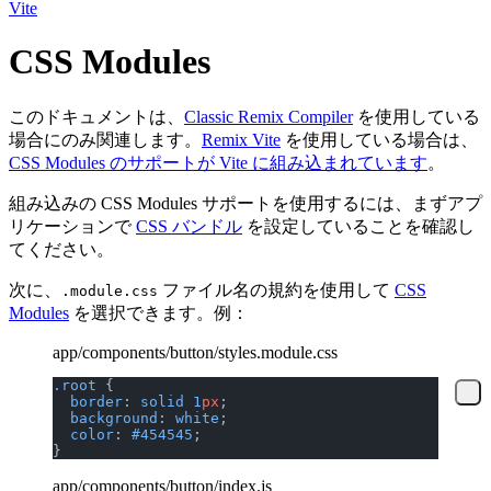
Vite
CSS Modules
このドキュメントは、
Classic Remix Compiler
を使用している
場合にのみ関連します。
Remix Vite
を使用している場合は、
CSS Modules のサポートが Vite に組み込まれています
。
組み込みの CSS Modules サポートを使用するには、まずアプ
リケーションで
CSS バンドル
を設定していることを確認し
てください。
次に、
ファイル名の規約を使用して
CSS
.module.css
Modules
を選択できます。例：
app/components/button/styles.module.css
.root
 {
  border
: 
solid
 1
px
;
  background
: 
white
;
  color
: 
#454545
;
}
app/components/button/index.js