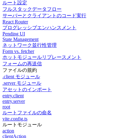
ルート設定
フルスタックデータフロー
サーバーとクライアントのコード実行
React Router
プログレッシブエンハンスメント
Pending UI
State Management
ネットワーク並行性管理
Form vs. fetcher
ホットモジュールリプレースメント
フォームの再送信
ファイルの規約
.client モジュール
.server モジュール
アセットのインポート
entry.client
entry.server
root
ルートファイルの命名
vite.config.ts
ルートモジュール
action
clientAction