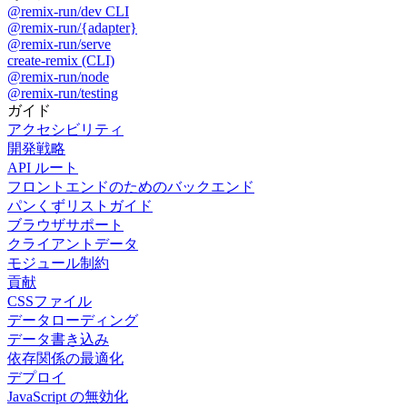
@remix-run/dev CLI
@remix-run/{adapter}
@remix-run/serve
create-remix (CLI)
@remix-run/node
@remix-run/testing
ガイド
アクセシビリティ
開発戦略
API ルート
フロントエンドのためのバックエンド
パンくずリストガイド
ブラウザサポート
クライアントデータ
モジュール制約
貢献
CSSファイル
データローディング
データ書き込み
依存関係の最適化
デプロイ
JavaScript の無効化