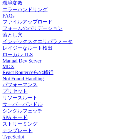
環境変数
エラーハンドリング
FAQs
ファイルアップロード
フォームのバリデーション
落とし穴
インデックスクエリパラメータ
レイジーなルート検出
ローカル TLS
Manual Dev Server
MDX
React Routerからの移行
Not Found Handling
パフォーマンス
プリセット
リソースルート
サーバーバンドル
シングルフェッチ
SPA モード
ストリーミング
テンプレート
TypeScript