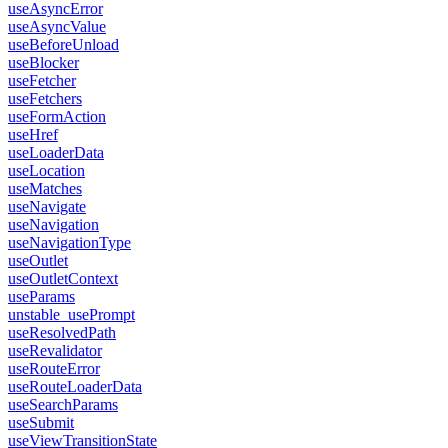
useAsyncError
useAsyncValue
useBeforeUnload
useBlocker
useFetcher
useFetchers
useFormAction
useHref
useLoaderData
useLocation
useMatches
useNavigate
useNavigation
useNavigationType
useOutlet
useOutletContext
useParams
unstable_usePrompt
useResolvedPath
useRevalidator
useRouteError
useRouteLoaderData
useSearchParams
useSubmit
useViewTransitionState