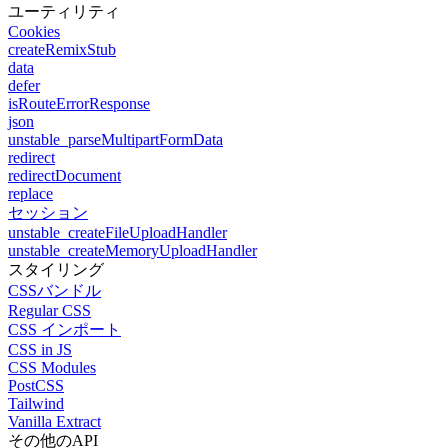
ユーティリティ
Cookies
createRemixStub
data
defer
isRouteErrorResponse
json
unstable_parseMultipartFormData
redirect
redirectDocument
replace
セッション
unstable_createFileUploadHandler
unstable_createMemoryUploadHandler
スタイリング
CSSバンドル
Regular CSS
CSS インポート
CSS in JS
CSS Modules
PostCSS
Tailwind
Vanilla Extract
その他のAPI