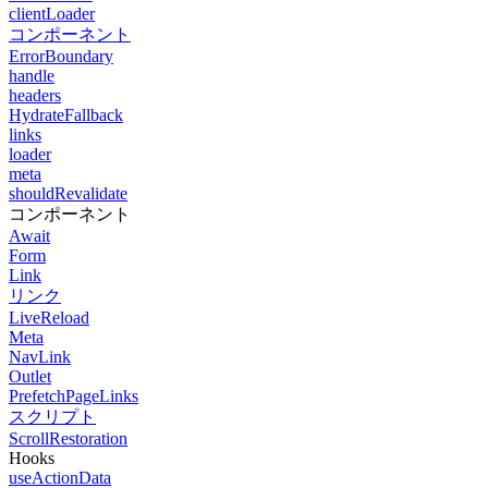
clientLoader
コンポーネント
ErrorBoundary
handle
headers
HydrateFallback
links
loader
meta
shouldRevalidate
コンポーネント
Await
Form
Link
リンク
LiveReload
Meta
NavLink
Outlet
PrefetchPageLinks
スクリプト
ScrollRestoration
Hooks
useActionData