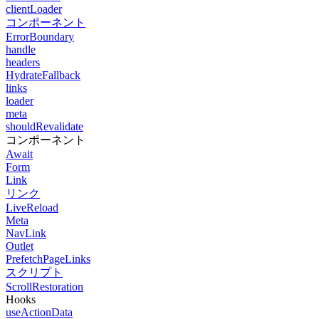
clientLoader
コンポーネント
ErrorBoundary
handle
headers
HydrateFallback
links
loader
meta
shouldRevalidate
コンポーネント
Await
Form
Link
リンク
LiveReload
Meta
NavLink
Outlet
PrefetchPageLinks
スクリプト
ScrollRestoration
Hooks
useActionData