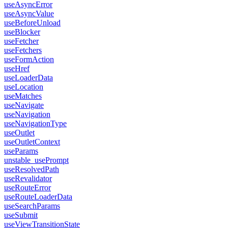
useAsyncError
useAsyncValue
useBeforeUnload
useBlocker
useFetcher
useFetchers
useFormAction
useHref
useLoaderData
useLocation
useMatches
useNavigate
useNavigation
useNavigationType
useOutlet
useOutletContext
useParams
unstable_usePrompt
useResolvedPath
useRevalidator
useRouteError
useRouteLoaderData
useSearchParams
useSubmit
useViewTransitionState