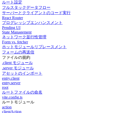
ルート設定
フルスタックデータフロー
サーバーとクライアントのコード実行
React Router
プログレッシブエンハンスメント
Pending UI
State Management
ネットワーク並行性管理
Form vs. fetcher
ホットモジュールリプレースメント
フォームの再送信
ファイルの規約
.client モジュール
.server モジュール
アセットのインポート
entry.client
entry.server
root
ルートファイルの命名
vite.config.ts
ルートモジュール
action
clientAction