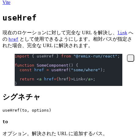
Vite
useHref
現在のロケーションに対して完全な URL を解決し、
へ
link
の
として使用できるようにします。相対パスが指定さ
href
れた場合、完全な URL に解決されます。
import
 { useHref } 
from
 "@remix-run/react"
;
function
 SomeComponent
() {
  const
 href
 =
 useHref
(
"some/where"
);
  return
 <
a
 href
={
href
}
>Link</
a
>;
}
シグネチャ
to
オプション。解決された URL に追加するパス。