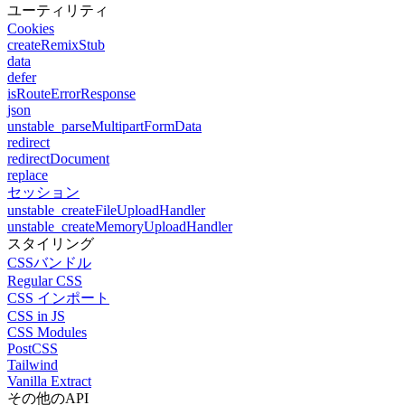
ユーティリティ
Cookies
createRemixStub
data
defer
isRouteErrorResponse
json
unstable_parseMultipartFormData
redirect
redirectDocument
replace
セッション
unstable_createFileUploadHandler
unstable_createMemoryUploadHandler
スタイリング
CSSバンドル
Regular CSS
CSS インポート
CSS in JS
CSS Modules
PostCSS
Tailwind
Vanilla Extract
その他のAPI