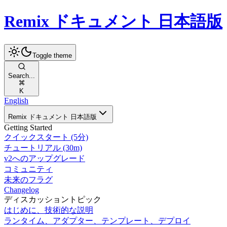
Remix ドキュメント 日本語版
Toggle theme
Search...
K
English
Remix ドキュメント 日本語版
Getting Started
クイックスタート (5分)
チュートリアル (30m)
v2へのアップグレード
コミュニティ
未来のフラグ
Changelog
ディスカッショントピック
はじめに、技術的な説明
ランタイム、アダプター、テンプレート、デプロイ