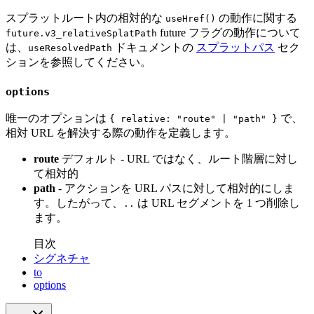
スプラットルート内の相対的な
の動作に関する
useHref()
future フラグの動作について
future.v3_relativeSplatPath
は、
ドキュメントの
スプラットパス
セク
useResolvedPath
ションを参照してください。
options
唯一のオプションは
で、
{ relative: "route" | "path" }
相対 URL を解決する際の動作を定義します。
route
デフォルト - URL ではなく、ルート階層に対し
て相対的
path
- アクションを URL パスに対して相対的にしま
す。したがって、
は URL セグメントを 1 つ削除し
..
ます。
目次
シグネチャ
to
options