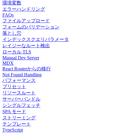
環境変数
エラーハンドリング
FAQs
ファイルアップロード
フォームのバリデーション
落とし穴
インデックスクエリパラメータ
レイジーなルート検出
ローカル TLS
Manual Dev Server
MDX
React Routerからの移行
Not Found Handling
パフォーマンス
プリセット
リソースルート
サーバーバンドル
シングルフェッチ
SPA モード
ストリーミング
テンプレート
TypeScript