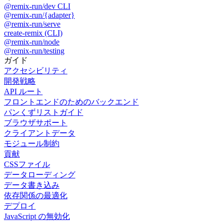
@remix-run/dev CLI
@remix-run/{adapter}
@remix-run/serve
create-remix (CLI)
@remix-run/node
@remix-run/testing
ガイド
アクセシビリティ
開発戦略
API ルート
フロントエンドのためのバックエンド
パンくずリストガイド
ブラウザサポート
クライアントデータ
モジュール制約
貢献
CSSファイル
データローディング
データ書き込み
依存関係の最適化
デプロイ
JavaScript の無効化