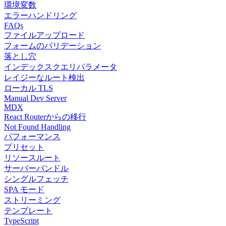
環境変数
エラーハンドリング
FAQs
ファイルアップロード
フォームのバリデーション
落とし穴
インデックスクエリパラメータ
レイジーなルート検出
ローカル TLS
Manual Dev Server
MDX
React Routerからの移行
Not Found Handling
パフォーマンス
プリセット
リソースルート
サーバーバンドル
シングルフェッチ
SPA モード
ストリーミング
テンプレート
TypeScript