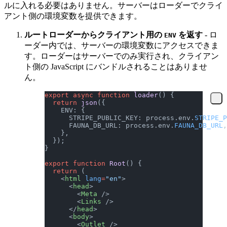
ルに入れる必要はありません。サーバーはローダーでクライ
アント側の環境変数を提供できます。
ルートローダーからクライアント用の
を返す
- ロ
ENV
ーダー内では、サーバーの環境変数にアクセスできま
す。ローダーはサーバーでのみ実行され、クライアン
ト側の JavaScript にバンドルされることはありませ
ん。
export
 async
 function
 loader
() {
  return
 json
({
    ENV: {
      STRIPE_PUBLIC_KEY: process.env.
STRIPE_P
      FAUNA_DB_URL: process.env.
FAUNA_DB_URL
,
    },
  });
}
export
 function
 Root
() {
  return
 (
    <
html
 lang
=
"en"
>
      <
head
>
        <
Meta
 />
        <
Links
 />
      </
head
>
      <
body
>
        <
Outlet
 />