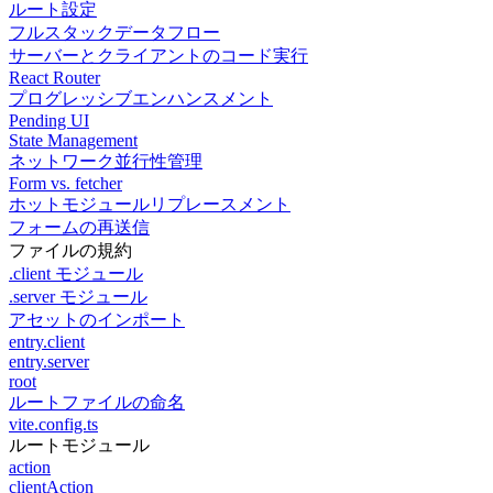
ルート設定
フルスタックデータフロー
サーバーとクライアントのコード実行
React Router
プログレッシブエンハンスメント
Pending UI
State Management
ネットワーク並行性管理
Form vs. fetcher
ホットモジュールリプレースメント
フォームの再送信
ファイルの規約
.client モジュール
.server モジュール
アセットのインポート
entry.client
entry.server
root
ルートファイルの命名
vite.config.ts
ルートモジュール
action
clientAction