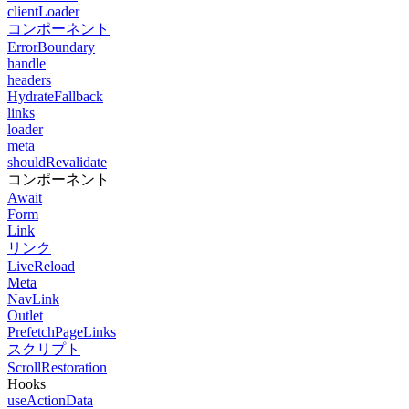
clientLoader
コンポーネント
ErrorBoundary
handle
headers
HydrateFallback
links
loader
meta
shouldRevalidate
コンポーネント
Await
Form
Link
リンク
LiveReload
Meta
NavLink
Outlet
PrefetchPageLinks
スクリプト
ScrollRestoration
Hooks
useActionData