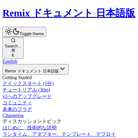
Remix ドキュメント 日本語版
Toggle theme
Search...
K
English
Remix ドキュメント 日本語版
Getting Started
クイックスタート (5分)
チュートリアル (30m)
v2へのアップグレード
コミュニティ
未来のフラグ
Changelog
ディスカッショントピック
はじめに、技術的な説明
ランタイム、アダプター、テンプレート、デプロイ