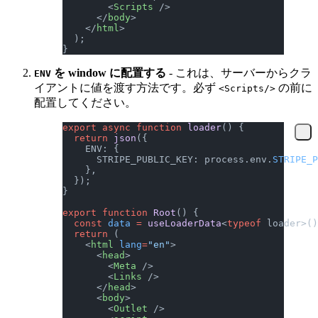
        <
Scripts
 />
      </
body
>
    </
html
>
  );
}
を window に配置する
- これは、サーバーからクラ
ENV
イアントに値を渡す方法です。必ず
の前に
<Scripts/>
配置してください。
export
 async
 function
 loader
() {
  return
 json
({
    ENV: {
      STRIPE_PUBLIC_KEY: process.env.
STRIPE_P
    },
  });
}
export
 function
 Root
() {
  const
 data
 =
 useLoaderData
<
typeof
 loader>()
  return
 (
    <
html
 lang
=
"en"
>
      <
head
>
        <
Meta
 />
        <
Links
 />
      </
head
>
      <
body
>
        <
Outlet
 />