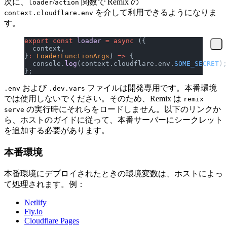
次に、
/
関数で Remix の
loader
action
を介して利用できるようになりま
context.cloudflare.env
す。
export
 const
 loader
 =
 async
 ({
  context,
}
:
 LoaderFunctionArgs
) 
=>
 {
  console.
log
(context.cloudflare.env.
SOME_SECRET
);
};
および
ファイルは開発専用です。本番環境
.env
.dev.vars
では使用しないでください。そのため、Remix は
remix
の実行時にそれらをロードしません。以下のリンクか
serve
ら、ホストのガイドに従って、本番サーバーにシークレット
を追加する必要があります。
本番環境
本番環境にデプロイされたときの環境変数は、ホストによっ
て処理されます。例：
Netlify
Fly.io
Cloudflare Pages