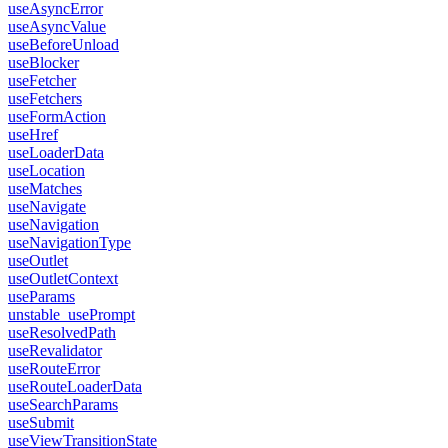
useAsyncError
useAsyncValue
useBeforeUnload
useBlocker
useFetcher
useFetchers
useFormAction
useHref
useLoaderData
useLocation
useMatches
useNavigate
useNavigation
useNavigationType
useOutlet
useOutletContext
useParams
unstable_usePrompt
useResolvedPath
useRevalidator
useRouteError
useRouteLoaderData
useSearchParams
useSubmit
useViewTransitionState