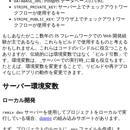
: Postgres データベースの URL
DATABASE_URL
: サーバー上でチェックアウトワー
STRIPE_PRIVATE_KEY
クフローが使用するキー
: ブラウザ上でチェックアウトワー
STRIPE_PUBLIC_KEY
クフローが使用するキー
もしあなたがここ数年の JS フレームワークでの Web 開発経
験が主であるなら、これらをビルドで使用するものと考える
かもしれません。これらはコードのバンドルに役立つことも
ありますが、伝統的には環境変数ではなく「ビルド引数」で
す。環境変数は、_サーバーでの実行時_に最も役立ちます。
たとえば、環境変数を変更することで、リビルドや再デプロ
イなしにアプリの動作を変更できます。
サーバー環境変数
ローカル開発
サーバーを使用してプロジェクトをローカルで実
remix dev
行している場合、
dotenv
の組み込みサポートがあります。
まず、プロジェクトのルートに
ファイルを作成しま
.env