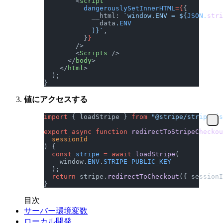
        <
script
          dangerouslySetInnerHTML
={
{
            __html: 
`window.ENV = ${
JSON
.
stri
              data
.
ENV
            )
}`
,
          }
}
        />
        <
Scripts
 />
      </
body
>
    </
html
>
  );
}
値にアクセスする
import
 { loadStripe } 
from
 "@stripe/stripe-js
export
 async
 function
 redirectToStripeCheckou
  sessionId
) {
  const
 stripe
 =
 await
 loadStripe
(
    window.
ENV
.
STRIPE_PUBLIC_KEY
  );
  return
 stripe.
redirectToCheckout
({ sessionI
}
目次
サーバー環境変数
ローカル開発