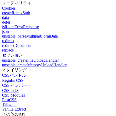
ユーティリティ
Cookies
createRemixStub
data
defer
isRouteErrorResponse
json
unstable_parseMultipartFormData
redirect
redirectDocument
replace
セッション
unstable_createFileUploadHandler
unstable_createMemoryUploadHandler
スタイリング
CSSバンドル
Regular CSS
CSS インポート
CSS in JS
CSS Modules
PostCSS
Tailwind
Vanilla Extract
その他のAPI