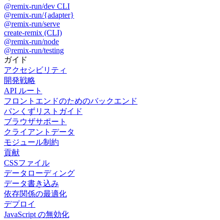
@remix-run/dev CLI
@remix-run/{adapter}
@remix-run/serve
create-remix (CLI)
@remix-run/node
@remix-run/testing
ガイド
アクセシビリティ
開発戦略
API ルート
フロントエンドのためのバックエンド
パンくずリストガイド
ブラウザサポート
クライアントデータ
モジュール制約
貢献
CSSファイル
データローディング
データ書き込み
依存関係の最適化
デプロイ
JavaScript の無効化